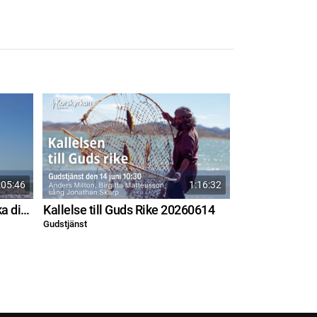
:05:46
1:16:32
Jesus kommer ALLDRIG svika dig 20260621
Kallelse till Guds Rike 20260614
Sanningen ska 
Gudstjänst
Gudstjänst