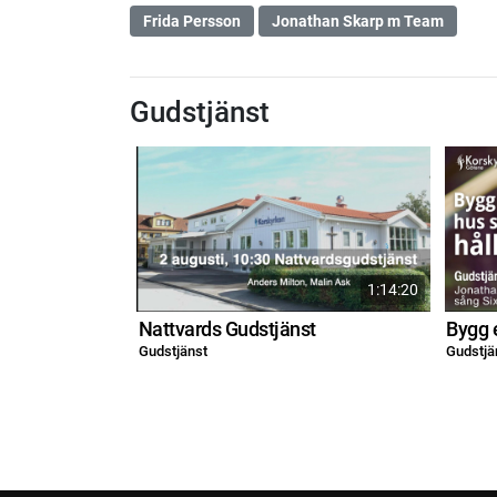
Frida Persson
Jonathan Skarp m Team
Gudstjänst
1:14:20
Nattvards Gudstjänst
Bygg 
Gudstjänst
Gudstjä