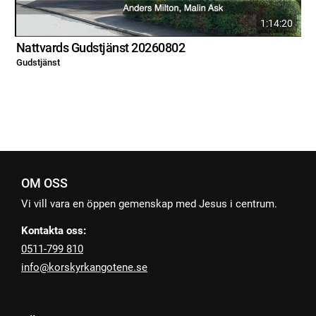
1:14:20
Nattvards Gudstjänst 20260802
Gudstjänst
G
OM OSS
Vi vill vara en öppen gemenskap med Jesus i centrum.
Kontakta oss:
0511-799 810
info@korskyrkangotene.se