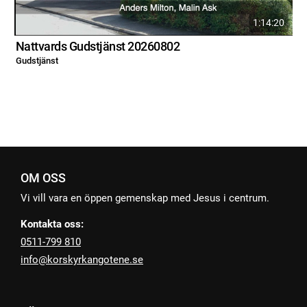
1:14:20
Nattvards Gudstjänst 20260802
Gudstjänst
G
OM OSS
Vi vill vara en öppen gemenskap med Jesus i centrum.
Kontakta oss:
0511-799 810
info@korskyrkangotene.se