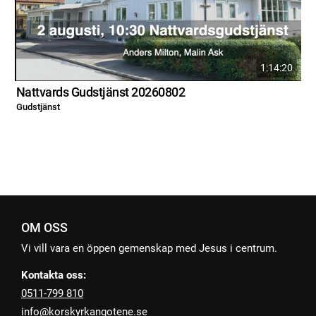
1:14:20
Nattvards Gudstjänst 20260802
Gudstjänst
G
OM OSS
Vi vill vara en öppen gemenskap med Jesus i centrum.
Kontakta oss:
0511-799 810
info@korskyrkangotene.se