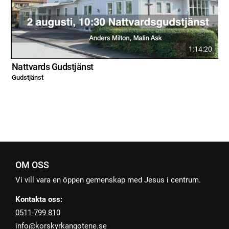
1:14:20
Nattvards Gudstjänst
Gudstjänst
G
OM OSS
Vi vill vara en öppen gemenskap med Jesus i centrum.
Kontakta oss:
0511-799 810
info@korskyrkangotene.se