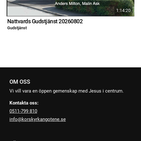
1:14:20
Nattvards Gudstjänst 20260802
Gudstjänst
G
OM OSS
Vi vill vara en öppen gemenskap med Jesus i centrum.
Kontakta oss:
0511-799 810
info@korskyrkangotene.se