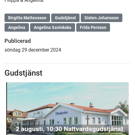
Filippa & Angelina.
Birgitta Matteusson
Gudstjänst
Sixten Johansson
Angelina
Angelina Savinkska
Frida Persson
Publicerad
söndag 29 december 2024
Gudstjänst